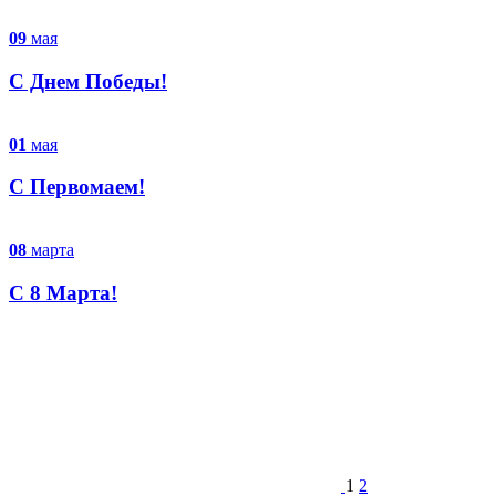
09
мая
C Днем Победы!
01
мая
С Первомаем!
08
марта
С 8 Марта!
1
2