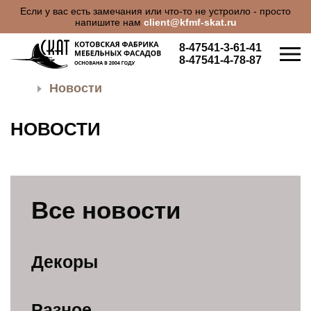
Если у вас есть замечания или что-то не устроило - просто
напишите нам
client@kfmf-skat.ru
8-47541-3-61-41
8-47541-4-78-87
Новости
НОВОСТИ
Все новости
О КОМПАНИИ
Декоры
ПРОДУКЦИЯ
Разное