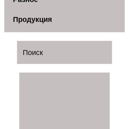
ДЕКОРЫ
НОВОСТИ
Продукция
ГАЛЕРЕЯ
КОНТАКТЫ
КЛИЕНТАМ
Адрес
Тамбовская обл., г. Котовск,
Железнодорожный проезд, д.2 А/1
Отдел продаж
8-47541-3-61-41
8-47541-4-78-87