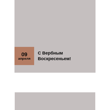
С Вербным
09
Воскресеньем!
апреля