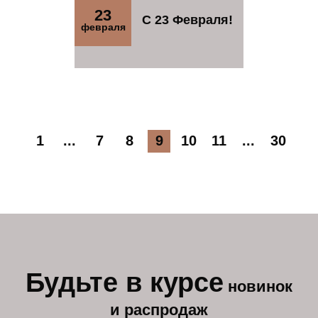
23
C 23 Февраля!
февраля
1
...
7
8
9
10
11
...
30
Будьте в курсе
новинок
и распродаж