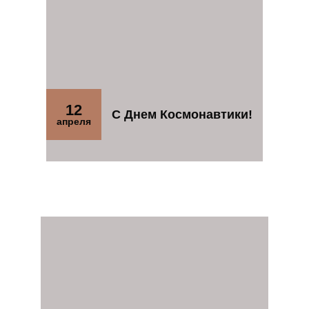
12
С Днем Космонавтики!
апреля