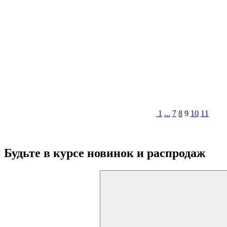
1
...
7
8
9
10
11
Будьте в курсе
новинок и распродаж